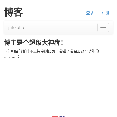
博客
登录
注册
jjikkollp
导
航
博主是个超级大神犇！
（好吧目前暂时不支持定制此页，我错了我会加这个功能的
T_T……）